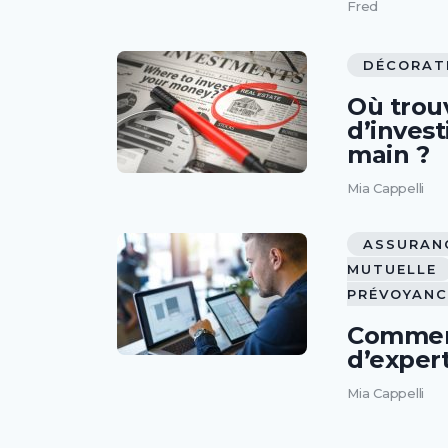
Fred
DÉCORAT
Où trou
d’inves
main ?
Mia Cappelli
ASSURANC
MUTUELLE
PRÉVOYANC
Comment
d’expert
Mia Cappelli