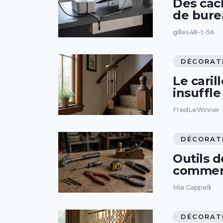
Des cac
de bure
gilles48-t-56
DÉCORAT
Le caril
insuffle
FredLeWinner
DÉCORAT
Outils d
comment
Mia Cappelli
DÉCORAT