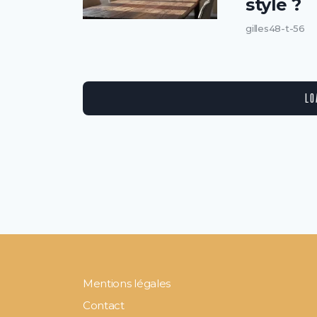
style ?
gilles48-t-56
LO
Mentions légales
Contact