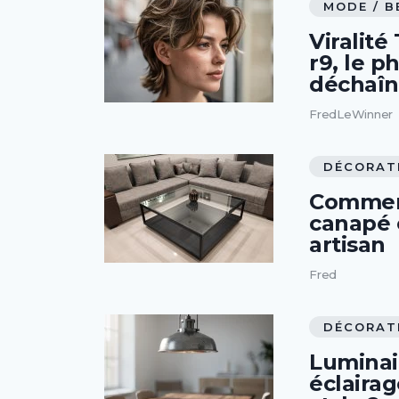
MODE / B
Viralité
r9, le p
déchaîn
FredLeWinner
DÉCORAT
Comment
canapé e
artisan
Fred
DÉCORAT
Luminair
éclaira