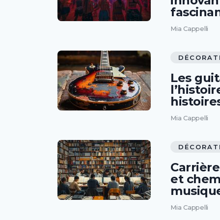
innovan
fascina
Mia Cappelli
DÉCORAT
Les guit
l’histoi
histoire
Mia Cappelli
DÉCORAT
Carrière
et chem
musiqu
Mia Cappelli