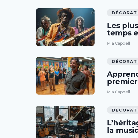
DÉCORAT
Les plus
temps e
Mia Cappelli
DÉCORAT
Apprendr
premier
Mia Cappelli
DÉCORAT
L’hérit
la musi