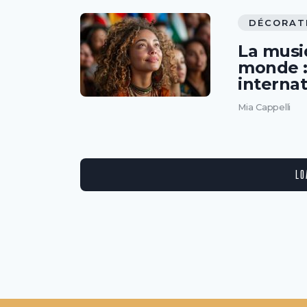
DÉCORAT
La musi
monde :
interna
Mia Cappelli
LO