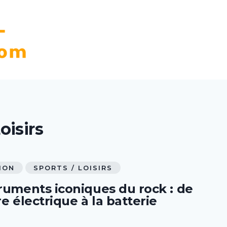
oisirs
ION
SPORTS / LOISIRS
truments iconiques du rock : de
re électrique à la batterie