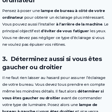
ordinateur
Pensez à poser une
lampe
de
bureau à
côté
de
votre
ordinateur
pour obtenir un éclairage plus intéressant.
Vous pouvez aussi l’installer
à l’arrière de la machine
. Le
principal objectif est
d’éviter
de
vous
fatiguer
les yeux.
Vous ne devez pas négliger ce type d’éclairage si vous
ne voulez pas épuiser vos rétines.
3. Déterminez aussi si vous êtes
gaucher ou droitier
Il ne faut rien laisser au hasard pour assurer l’éclairage
de votre bureau. Vous devez tous prendre en compte
même les moindres détails. Il faut alors
déterminer
si
vous
êtes
gaucher
ou
droitier
avant de commander
votre type de luminaire. Posez alors une
lampe
de
bureau à gauche
si
vous
êtes
droitier
et vice versa.