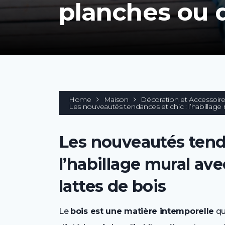
planches ou d
Home
Maison
Décoration et Accessoir
Les nouveautés tendances et chic : l’habillage
Les nouveautés tenda
l’habillage mural av
lattes de bois
Le
bois est une matière intemporelle
qu