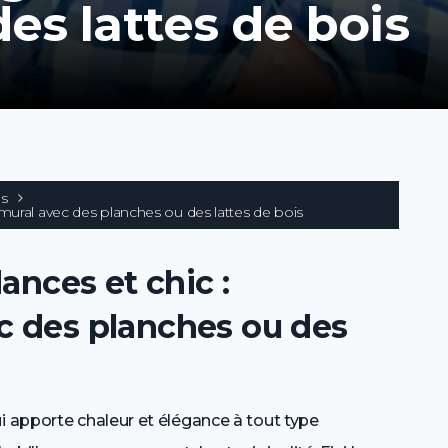
es lattes de bois
es
 mural avec des planches ou des lattes de bois
nces et chic :
ec des planches ou des
i apporte chaleur et élégance à tout type