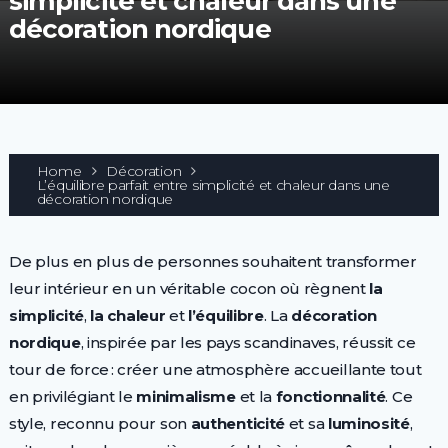
simplicité et chaleur dans une
décoration nordique
Home
Décoration
L’équilibre parfait entre simplicité et chaleur dans une
décoration nordique
De plus en plus de personnes souhaitent transformer
leur intérieur en un véritable cocon où règnent
la
simplicité
,
la chaleur
et
l’équilibre
. La
décoration
nordique
, inspirée par les pays scandinaves, réussit ce
tour de force : créer une atmosphère accueillante tout
en privilégiant le
minimalisme
et la
fonctionnalité
. Ce
style, reconnu pour son
authenticité
et sa
luminosité
,