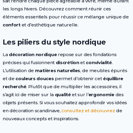
sait rendre chaque pièce agréable à vivre, même durant
les longs hivers. Découvrez comment réunir ces
éléments essentiels pour réussir ce mélange unique de
confort
et d’esthétique naturelle.
Les piliers du style nordique
La
décoration nordique
repose sur des fondations
précises qui fusionnent
discrétion
et
convivialité
.
L’utilisation de
matières naturelles
, de meubles épurés
et de
couleurs douces
permet d’obtenir cet
équilibre
recherché
. Plutôt que de multiplier les accessoires, il
s’agit ici de miser sur la
qualité
et sur l’
ergonomie
des
objets présents. Si vous souhaitez approfondir vos idées
en décoration scandinave,
consultez et découvrez
de
nouveaux concepts et inspirations.