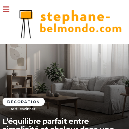
DÉCORATION
FredLeWinner
L’équilibre parfait entre