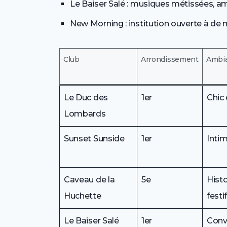
Le Baiser Salé : musiques métissées, a
New Morning : institution ouverte à de mu
Club
Arrondissement
Ambi
Le Duc des
1er
Chic 
Lombards
Sunset Sunside
1er
Intim
Caveau de la
5e
Histo
Huchette
festi
Le Baiser Salé
1er
Convi