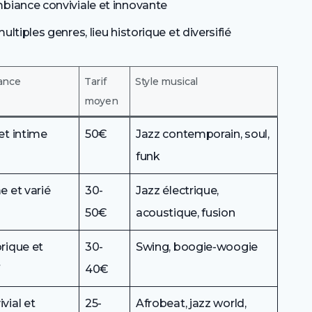
mbiance conviviale et innovante
ltiples genres, lieu historique et diversifié
ance
Tarif
Style musical
moyen
et intime
50€
Jazz contemporain, soul,
funk
e et varié
30-
Jazz électrique,
50€
acoustique, fusion
rique et
30-
Swing, boogie-woogie
f
40€
vial et
25-
Afrobeat, jazz world,