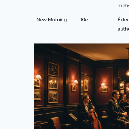
méti
New Morning
10e
Éclec
auth