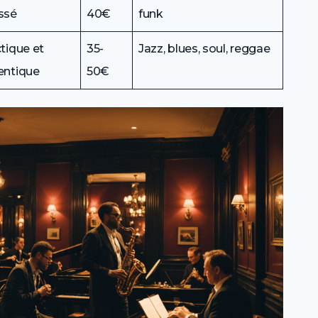
ssé
40€
funk
tique et
35-
Jazz, blues, soul, reggae
entique
50€