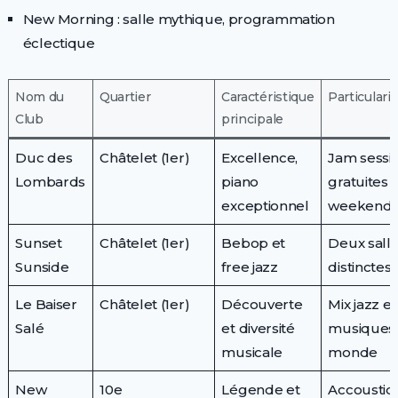
New Morning : salle mythique, programmation
éclectique
Nom du
Quartier
Caractéristique
Particularit
Club
principale
Duc des
Châtelet (1er)
Excellence,
Jam sessi
Lombards
piano
gratuites l
exceptionnel
weekend
Sunset
Châtelet (1er)
Bebop et
Deux sall
Sunside
free jazz
distinctes
Le Baiser
Châtelet (1er)
Découverte
Mix jazz et
Salé
et diversité
musiques
musicale
monde
New
10e
Légende et
Accoustiq