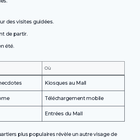
es.
r des visites guidées.
t de partir.
n été.
Où
anecdotes
Kiosques au Mall
nome
Téléchargement mobile
Entrées du Mall
uartiers plus populaires révèle un autre visage de