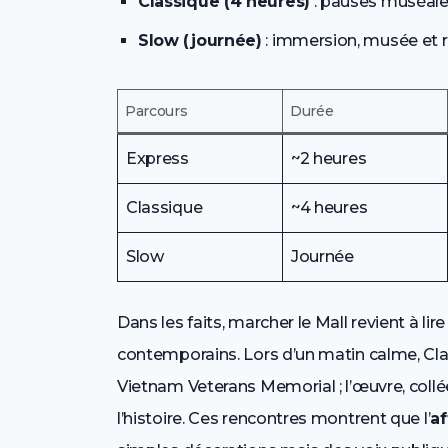
Classique (4 heures)
: pauses muséales
Slow (journée)
: immersion, musée et r
Parcours
Durée
Express
~2 heures
Classique
~4 heures
Slow
Journée
Dans les faits, marcher le Mall revient à li
contemporains. Lors d’un matin calme, Cla
Vietnam Veterans Memorial ; l’œuvre, coll
l’histoire. Ces rencontres montrent que l’
af