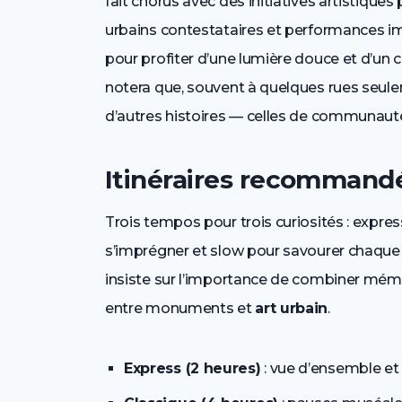
fait chorus avec des initiatives artistiques
urbains contestataires et performances im
pour profiter d’une lumière douce et d’un c
notera que, souvent à quelques rues seul
d’autres histoires — celles de communauté
Itinéraires recommandé
Trois tempos pour trois curiosités : expre
s’imprégner et slow pour savourer chaque le
insiste sur l’importance de combiner mémo
entre monuments et
art urbain
.
Express (2 heures)
: vue d’ensemble et c