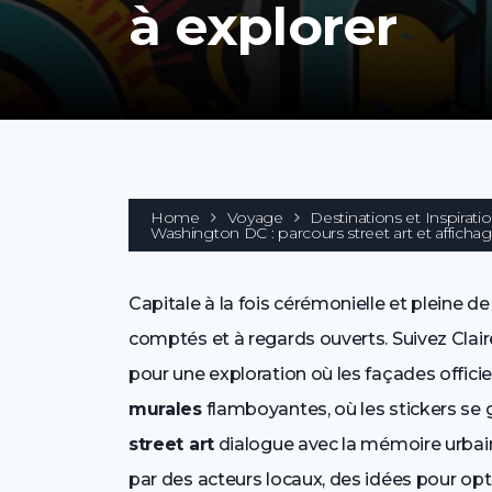
à explorer
Home
Voyage
Destinations et Inspirati
Washington DC : parcours street art et affichag
Capitale à la fois cérémonielle et pleine de
comptés et à regards ouverts. Suivez Clair
pour une exploration où les façades officie
murales
flamboyantes, où les stickers se 
street art
dialogue avec la mémoire urbai
par des acteurs locaux, des idées pour opti