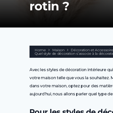
rotin ?
Home
Maison
Décoration et Accessoir
Quel style de décoration s’associe à la décorati
Avec les styles de décoration intérieure 
votre maison telle que vous la souhaitez. M
dans votre maison, optez pour des matières
aujourd’hui, nous allons parler quel type de 
Pour les styles de d