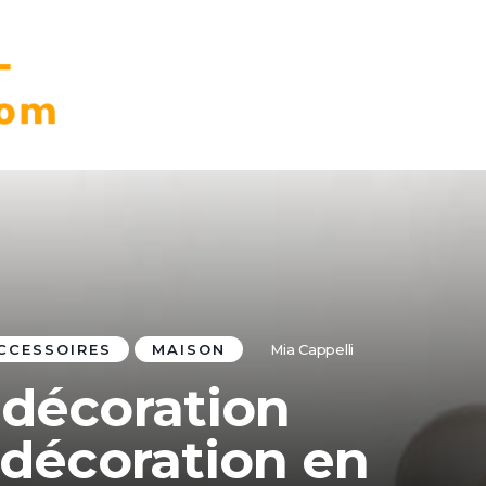
CCESSOIRES
MAISON
Mia Cappelli
 décoration
a décoration en