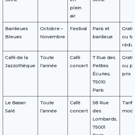
plein
air
Banlieues
Octobre –
Festival
Paris et
Gratu
Bleues
Novembre
banlieue
ou tar
rédui
Café de la
Toute
Café
7 Rue des
Gratu
Jazzothèque
l’année
concert
Petites
ou pe
Écuries,
prix
75010
Paris
Le Baiser
Toute
Café
58 Rue
Tarif
Salé
l’année
concert
des
modé
Lombards,
75001