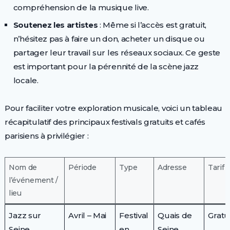
compréhension de la musique live.
Soutenez les artistes
: Même si l’accès est gratuit,
n’hésitez pas à faire un don, acheter un disque ou
partager leur travail sur les réseaux sociaux. Ce geste
est important pour la pérennité de la scène jazz
locale.
Pour faciliter votre exploration musicale, voici un tableau
récapitulatif des principaux festivals gratuits et cafés
parisiens à privilégier :
Nom de
Période
Type
Adresse
Tarif
l’événement /
lieu
Jazz sur
Avril – Mai
Festival
Quais de
Gratu
Seine
en
Seine