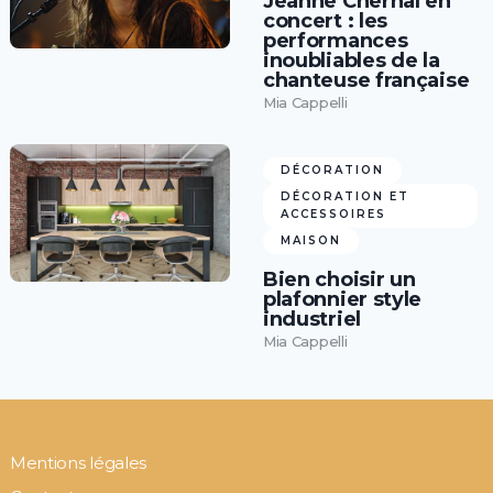
Jeanne Cherhal en
concert : les
performances
inoubliables de la
chanteuse française
Mia Cappelli
DÉCORATION
DÉCORATION ET
ACCESSOIRES
MAISON
Bien choisir un
plafonnier style
industriel
Mia Cappelli
Mentions légales